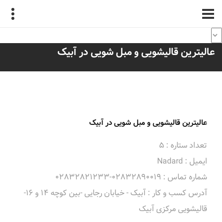
عالیترین قالیشویی و مبل شویی در آبیک
عالیترین قالیشویی و مبل شویی در آبیک
تعداد ستاره : 5
ایمیل : Nadard
شماره تماس : 02832890019-02832821233
آدرس کسب و کار : آبیک - خیابان رجایی -بین کوچه 14 و 16-
قالیشویی مرکزی آبیک