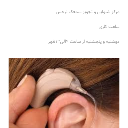
مرکز شنوایی و تجویز سمعک نرجس
ساعت کاری
دوشنبه و پنجشنبه از ساعت ٩الی١٢ظهر