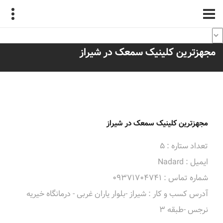
مجهزترین کلینیک سمعک در شیراز
مجهزترین کلینیک سمعک در شیراز
تعداد ستاره : 5
ایمیل : Nadard
شماره تماس : 09371704741
آدرس کسب و کار : شیراز -بلوار یاران غربی - درمانگاه خیریه
نرجس -طبقه 3